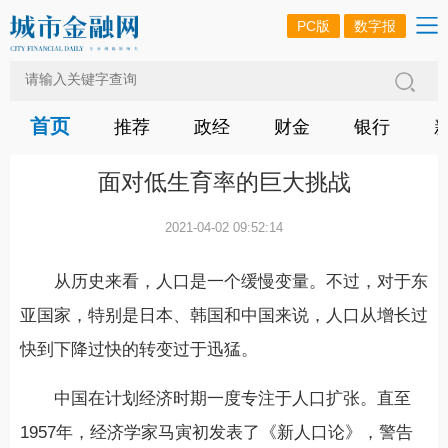
PC版
数字报
首页
推荐
政经
财金
银行
面对低生育率的巨大挑战
2021-04-02 09:52:14
从历史来看，人口是一个缓慢变量。不过，对于东
亚国家，特别是日本、韩国和中国来说，人口从增长过
快到下降过快的转变过于迅猛。
中国在计划经济时期一度专注于人口扩张。直至
1957年，经济学家马寅初发表了《新人口论》，警告