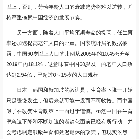
以上，否则，劳动年龄人口的衰减趋势将难以逆转，并
将严重拖累中国经济的发展节奏。
另一方面，随着人口平均预期寿命的提高，低生育
率还加速提高老年人口的比重。国家统计局的数据披
露，中国60岁以上人口的比例从2005年的10.45%升至
2019年的18.1%，这意味着中国60岁以上的老年人口数
达到2.54亿，已超过0～15岁的人口规模。
日本、韩国和新加坡的教训是，生育率下降一开始
只是缓慢发生，但后来就可能一发而不可收拾。而中国
似乎在改变生育政策上一向过于谨慎。虽然中国在生育
率急速下降和不断加速的老龄化面前已经有所行动，并
会考虑制定鼓励生育和延迟退休的政策，但现实依然