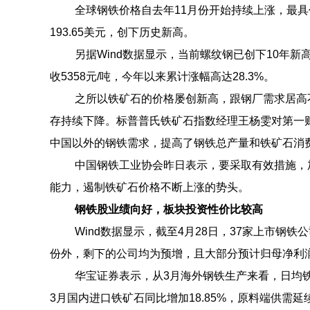
全球钢铁价格自去年11月份开始持续上涨，最具
193.65美元，创下历史新高。
另据Wind数据显示，当前螺纹钢已创下10年
收5358元/吨，今年以来累计涨幅高达28.3%。
之所以铁矿石的价格屡创新高，跟钢厂需求居高
存持续下降。标普普氏铁矿石指数经理王杨雯对第一
中国以外的钢铁需求，提高了钢铁总产量和铁矿石消
中国钢铁工业协会昨日表示，要采取有效措施，
能力，遏制铁矿石价格不断上涨的势头。
钢铁股业绩向好，板块投资性价比较高
Wind数据显示，截至4月28日，37家上市钢铁
份外，剩下的公司均为预增，且大部分预计归母净利
华宝证券表示，从3月海外钢铁生产来看，日均
3月国内进口铁矿石同比增加18.85%，原料端供