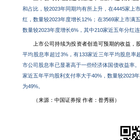
和占比，较2023年同期均有所上升，在4445家
红，数量较2023年度增长12%；在3569家上市
数量较2023年度增长6%，其中210家近五年分红
上市公司持续为投资者创造可预期的收益，
平均股息率超过3%，有133家近三年平均股息率
市公司股息率已显著高于一些经济体国债收益率。20
家近五年平均股利支付率大于40%，数量较202
为49%。
（来源：中国证券报 作者：昝秀丽）