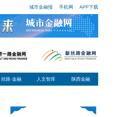
城市金融报
手机网
APP下载
丝路·金融
人文智库
陕西金融