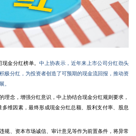
公司现金分红榜单。
中上协表示，近年来上市公司分红劲头
积极分红，为投资者创造了可预期的现金流回报，推动资
展。
的理念，增强分红意识，中上协结合现金分红规则要求，
考量多维因素，最终形成现金分红总额、股利支付率、股息
违规、资本市场诚信、审计意见等作为前置条件，将异常