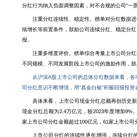
分红行为纳入负面调整因素，对不合规的公司“一票
注重分红连续性、稳定性。榜单对分红数据进
续增长等前置条件，鼓励公司连续分红、稳定分红
报。
注重多维度评价。榜单综合考量上市公司分红
不同规模、不同发展阶段上市公司的激励作用，鼓
从沪深A股上市公司的总体分红数据来看，各
司分红意识不断增强，用“真金白银”积极回报投资
具体来看，上市公司现金分红总额再创历史新
现金分红总额为2.4万亿元，较2023年度增加9%
家上市公司分红金额超过100亿元，61家上市公司
上市公司分红的连续性逐年增强，连续分红