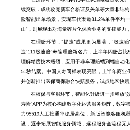
续突破，成功攻克新车合格证及关单等大量非结构
险智能出单场景，实现车代渠道81.2%单件平均
山”，则展现出对海量碎片化保险业务的支撑能力，上
在理赔环节，“提速”成果更为显著，“极速
造“111极速赔”寿险理赔新名片，上半年闪赔占
理解精度技术瓶颈，应用于非车理赔端到端自动化
51秒结案。中国人寿同样表现亮眼，上半年商业保
并创新推出医保商保融合快赔服务，试点地区快赔
在核保与客服环节，智能化升级进一步释放“
寿险”APP为核心构建数字化运营服务矩阵，数字
力95519人工接通率稳居高位，新版智能客服机
设，逐步拓展智能服务领域，远程服务全流程无人办