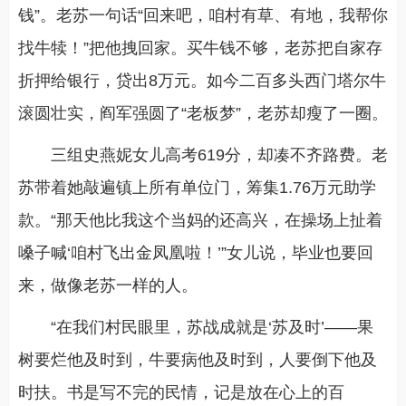
钱”。老苏一句话“回来吧，咱村有草、有地，我帮你
找牛犊！”把他拽回家。买牛钱不够，老苏把自家存
折押给银行，贷出8万元。如今二百多头西门塔尔牛
滚圆壮实，阎军强圆了“老板梦”，老苏却瘦了一圈。
三组史燕妮女儿高考619分，却凑不齐路费。老
苏带着她敲遍镇上所有单位门，筹集1.76万元助学
款。“那天他比我这个当妈的还高兴，在操场上扯着
嗓子喊‘咱村飞出金凤凰啦！’”女儿说，毕业也要回
来，做像老苏一样的人。
“在我们村民眼里，苏战成就是‘苏及时’——果
树要烂他及时到，牛要病他及时到，人要倒下他及
时扶。书是写不完的民情，记是放在心上的百