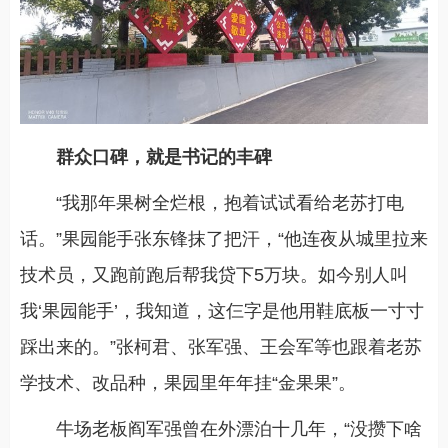
群众口碑，就是书记的丰碑
“我那年果树全烂根，抱着试试看给老苏打电
话。”果园能手张东锋抹了把汗，“他连夜从城里拉来
技术员，又跑前跑后帮我贷下5万块。如今别人叫
我‘果园能手’，我知道，这仨字是他用鞋底板一寸寸
踩出来的。”张柯君、张军强、王会军等也跟着老苏
学技术、改品种，果园里年年挂“金果果”。
牛场老板阎军强曾在外漂泊十几年，“没攒下啥