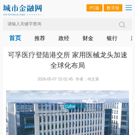
PC版
数字报
首页
推荐
政经
财金
银行
可孚医疗登陆港交所 家用医械龙头加速
全球化布局
2026-05-07 15:02:45
作者：何文英