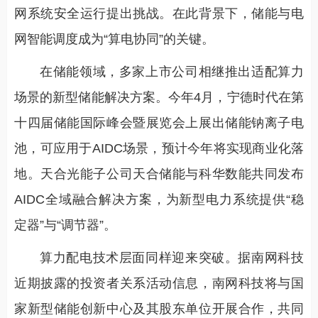
网系统安全运行提出挑战。在此背景下，储能与电
网智能调度成为“算电协同”的关键。
在储能领域，多家上市公司相继推出适配算力
场景的新型储能解决方案。今年4月，宁德时代在第
十四届储能国际峰会暨展览会上展出储能钠离子电
池，可应用于AIDC场景，预计今年将实现商业化落
地。天合光能子公司天合储能与科华数能共同发布
AIDC全域融合解决方案，为新型电力系统提供“稳
定器”与“调节器”。
算力配电技术层面同样迎来突破。据南网科技
近期披露的投资者关系活动信息，南网科技将与国
家新型储能创新中心及其股东单位开展合作，共同