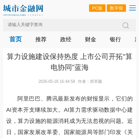
PC版
数字报
首页
推荐
政经
财金
银行
算力设施建设保持热度 上市公司开拓“算
电协同”蓝海
2026-05-18 16:44:58
作者：郑萃颖
阿里巴巴、腾讯最新发布的财报显示，它们的
AI资本开支继续加大。AI算力需求驱动数据中心建
设，算力设施的能源消耗成为无法忽视的问题。近
日，国家发展改革委、国家能源局等部门印发《关