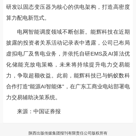
研发以固态变压器为核心的供电架构，打造高密度
算力配电新范式。
电网智能调度领域不断创新。能辉科技在近期
披露的投资者关系活动记录表中透露，公司已布局
虚拟电厂及售电业务，并依托自研EMS及AI算法优
化储能充放电策略，未来将持续提升电力交易能
力，争取超额收益。此前，能辉科技已与蚂蚁数科
合作打造“能源AI智能体”，在广东工商业电站部署电
力交易辅助决策系统。
来源：中国证券报
陕西出版传媒集团报刊有限责任公司版权所有