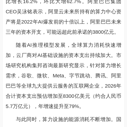
比增长16.2%，环比大增62.7%。阿里巴巴集团
CEO吴泳铭表示，阿里云未来所持有的算力中心资
产将是2022年AI爆发前的十倍以上，阿里巴巴未来
三年的资本开支，可能远超此前承诺的3800亿元。
随着AI推理模型发展，全球算力消耗快速增
加，云厂商对AI基础设施的资本支出持续加大。市
场研究机构集邦咨询最新研究显示，针对算力增长
需求，谷歌、微软、Meta、字节跳动、腾讯、阿里
巴巴等全球九大提供云服务的互联网企业，2026年
合计资本支出预估增加至8300亿美元（约合人民币
5.7万亿元），年增速提升至79%。
与此同时，算力设施的能源消耗不断增加。国