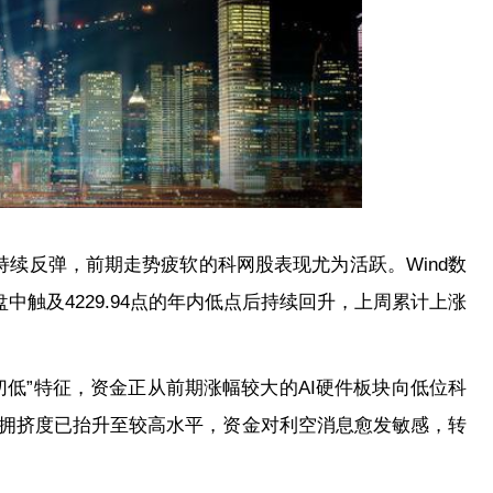
持续反弹，前期走势疲软的科网股表现尤为活跃。Wind数
中触及4229.94点的年内低点后持续回升，上周累计上涨
切低”特征，资金正从前期涨幅较大的AI硬件板块向低位科
易拥挤度已抬升至较高水平，资金对利空消息愈发敏感，转